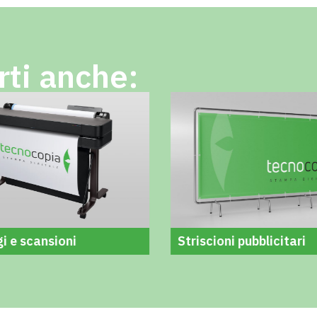
rti anche:
i e scansioni
Striscioni pubblicitari